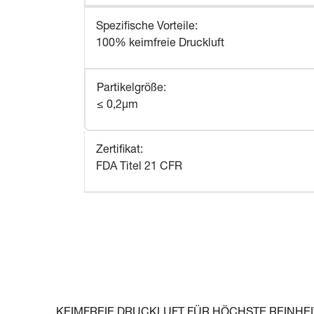
Spezifische Vorteile
:
100% keimfreie Druckluft
Partikelgröße
:
≤ 0,2μm
Zertifikat
:
FDA Titel 21 CFR
KEIMFREIE DRUCKLUFT FÜR HÖCHSTE REINH