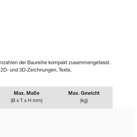
Kennzahlen der Baureihe kompakt zusammengefasst.
– 2D- und 3D-Zeichnungen, Texte,
Max. Maße
Max. Gewicht
(
B x T x H mm
)
(
kg
)