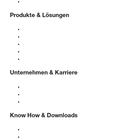
Kontaktformular
Produkte & Lösungen
Kompressoren
Gasgeneratoren
Druckluftaufbereitung
Steuerungen
Lösungen & Branchen
Unternehmen & Karriere
Über BOGE
BOGE international
Karriere bei BOGE
Know How & Downloads
Qualität & Zertifizierungen
Sicherheitsdatenblätter