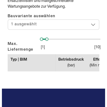
Ersatzteillisten und maßgeschneiderte
Wartungsangebote zur Verfügung.
Bauvariante auswählen
1 ausgewählt
Max.
[
1
]
[
10
]
Liefermenge
Typ | BIM
Betriebsdruck
Effekti
(
bar
)
(
Min m³/m