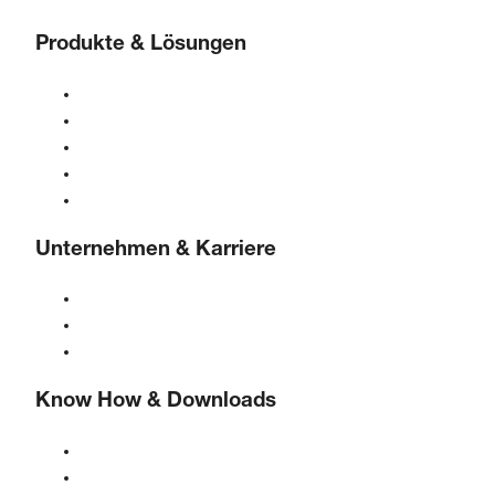
Produkte & Lösungen
Kompressoren
Gasgeneratoren
Druckluftaufbereitung
Steuerungen
Lösungen & Branchen
Unternehmen & Karriere
Über BOGE
BOGE international
Karriere bei BOGE
Know How & Downloads
Qualität & Zertifizierungen
Sicherheitsdatenblätter