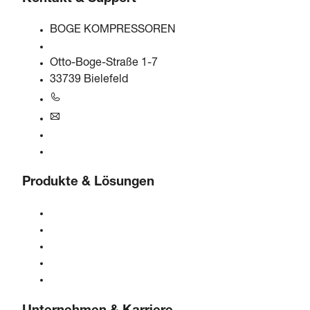
BOGE KOMPRESSOREN
Otto-Boge-Straße 1-7
33739 Bielefeld
+49 5206 601-0
info@boge.de
24/7 Helpline
Kontaktformular
Produkte & Lösungen
Kompressoren
Gasgeneratoren
Druckluftaufbereitung
Steuerungen
Lösungen & Branchen