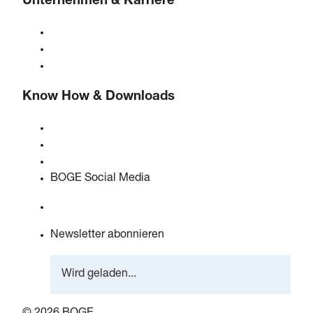
Unternehmen & Karriere
Über BOGE
BOGE international
Karriere bei BOGE
Know How & Downloads
Qualität & Zertifizierungen
Sicherheitsdatenblätter
EU Data Act Erklärung
BOGE Social Media
Newsletter abonnieren
Wird geladen...