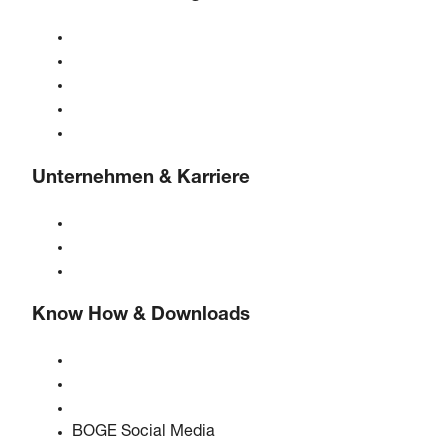
Kompressoren
Gasgeneratoren
Druckluftaufbereitung
Steuerungen
Lösungen & Branchen
Unternehmen & Karriere
Über BOGE
BOGE international
Karriere bei BOGE
Know How & Downloads
Qualität & Zertifizierungen
Sicherheitsdatenblätter
EU Data Act Erklärung
BOGE Social Media