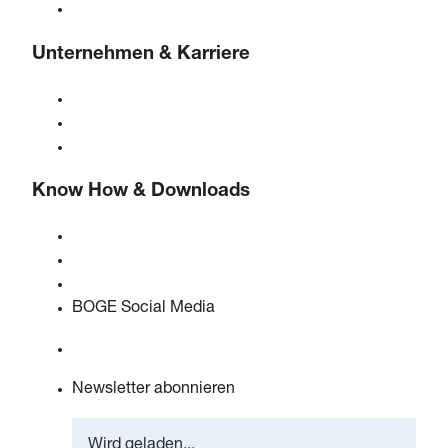
Lösungen & Branchen
Unternehmen & Karriere
Über BOGE
BOGE international
Karriere bei BOGE
Know How & Downloads
Qualität & Zertifizierungen
Sicherheitsdatenblätter
EU Data Act Erklärung
BOGE Social Media
Newsletter abonnieren
Wird geladen...