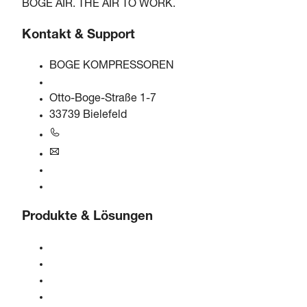
BOGE AIR. THE AIR TO WORK.
Kontakt & Support
BOGE KOMPRESSOREN
Otto-Boge-Straße 1-7
33739 Bielefeld
+49 5206 601-0
info@boge.de
24/7 Helpline
Kontaktformular
Produkte & Lösungen
Kompressoren
Gasgeneratoren
Druckluftaufbereitung
Steuerungen