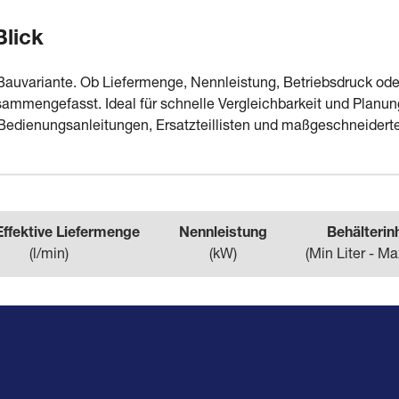
Blick
Bauvariante. Ob Liefermenge, Nennleistung, Betriebsdruck oder
mmengefasst. Ideal für schnelle Vergleichbarkeit und Planun
Bedienungsanleitungen, Ersatzteillisten und maßgeschneidert
Effektive Liefermenge
Nennleistung
Behälterin
(
l/min
)
(
kW
)
(
Min Liter - Ma