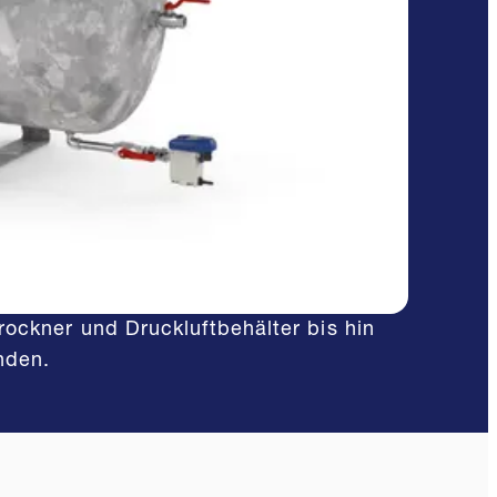
eihe auf die unterschiedlichen
is 10 bar oder zweistufiger Verdichtung
ür den Einsatz bei niedrigen
rockner und Druckluftbehälter bis hin
nden.