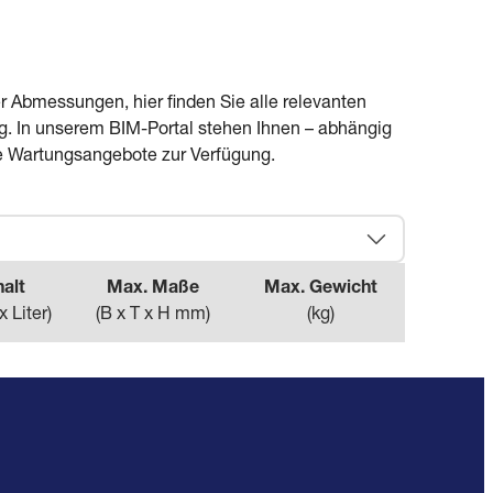
 Abmessungen, hier finden Sie alle relevanten
g. In unserem BIM-Portal stehen Ihnen – abhängig
e Wartungsangebote zur Verfügung.
halt
Max. Maße
Max. Gewicht
x Liter
)
(
B x T x H mm
)
(
kg
)