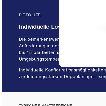
DIE PO...LTR
Individuelle Lösungen dank hoher
Die bemerkenswerte Vielfalt mit 36 Vari
Anforderungen der Arbeitswelt abgestimm
bis 15 bar bieten sie maximale Flexibili
Umgebungstemperaturen ausgelegt ist.
Individuelle Konfigurationsmöglichkeite
zur leistungsstarken Doppelanlage – sor