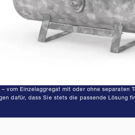
 Variantenvielfalt
anten zeigt, wie präzise die Modelle der PO‑Baur
t sind. Wahlweise mit einstufiger Verdichtung b
tät. Hinzu kommt die Snow‑Variante, die speziell f
n – vom Einzelaggregat mit oder ohne separaten T
gen dafür, dass Sie stets die passende Lösung fi