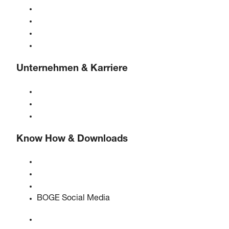
Gasgeneratoren
Druckluftaufbereitung
Steuerungen
Lösungen & Branchen
Unternehmen & Karriere
Über BOGE
BOGE international
Karriere bei BOGE
Know How & Downloads
Qualität & Zertifizierungen
Sicherheitsdatenblätter
EU Data Act Erklärung
BOGE Social Media