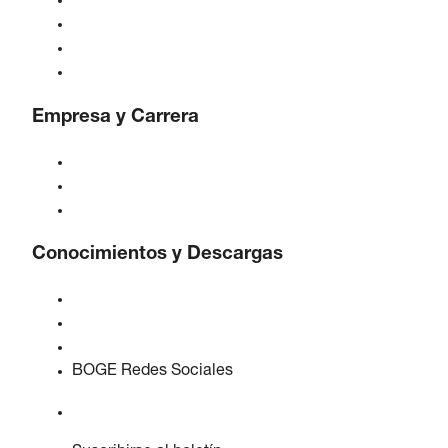
Generadores de gas
Tratamiento de aire comprimido
Controles
Soluciones e Industrias
Empresa y Carrera
Acerca de BOGE
BOGE internacional
Empleos en BOGE
Conocimientos y Descargas
Calidad y certificaciones
Hojas de Datos de Seguridad
Declaración sobre la Ley de datos de la UE
BOGE Redes Sociales