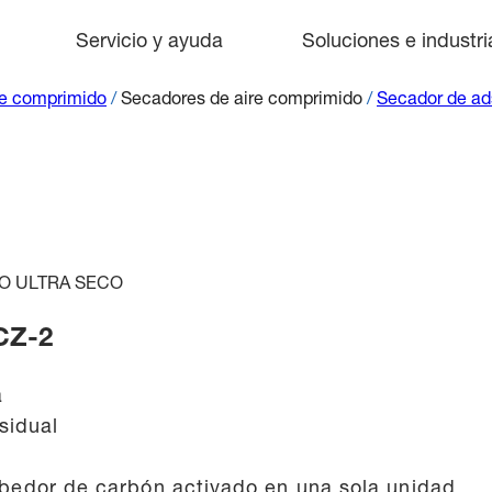
Servicio y ayuda
Soluciones e industri
re comprimido
/
Secadores de aire comprimido
/
Secador de ad
O ULTRA SECO
CZ-2
a
sidual
bedor de carbón activado en una sola unidad