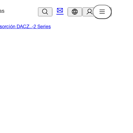
as
sorción DACZ..-2 Series