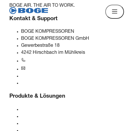
BOGE AIR. THE AIR TO WORK.
Kontakt & Support
BOGE KOMPRESSOREN
BOGE KOMPRESSOREN GmbH
Gewerbestraße 18
4242 Hirschbach im Mühlkreis
+43 7948 20666-0
at@boge.com
24/7 Helpline
Kontaktformular
Produkte & Lösungen
Kompressoren
Gasgeneratoren
Druckluftaufbereitung
Steuerungen