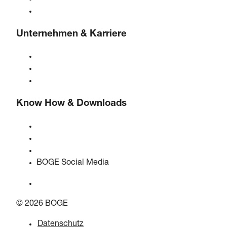
Lösungen & Branchen
Unternehmen & Karriere
Über BOGE
BOGE international
Karriere bei BOGE
Know How & Downloads
Qualität & Zertifizierungen
Sicherheitsdatenblätter
EU Data Act Erklärung
BOGE Social Media
© 2026 BOGE
Datenschutz