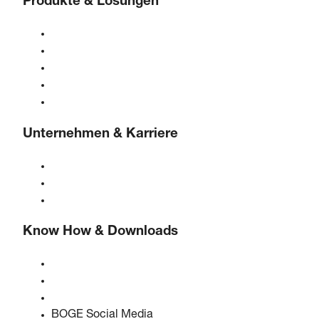
Produkte & Lösungen
Kompressoren
Gasgeneratoren
Druckluftaufbereitung
Steuerungen
Lösungen & Branchen
Unternehmen & Karriere
Über BOGE
BOGE international
Karriere bei BOGE
Know How & Downloads
Qualität & Zertifizierungen
Sicherheitsdatenblätter
EU Data Act Erklärung
BOGE Social Media