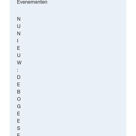
Evenementen
N
U
N
I
E
U
W
:
D
E
B
O
G
E
E
S