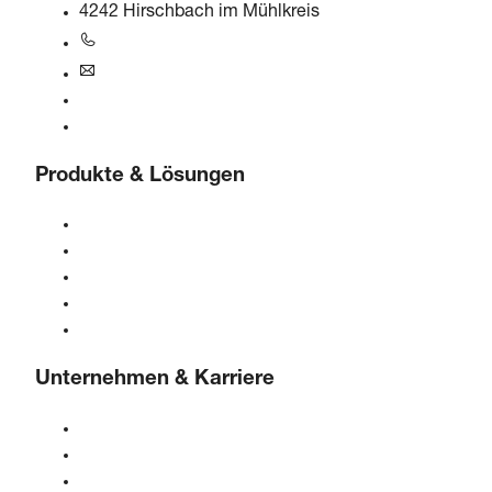
4242 Hirschbach im Mühlkreis
+43 7948 20666-0
at@boge.com
24/7 Helpline
Kontaktformular
Produkte & Lösungen
Kompressoren
Gasgeneratoren
Druckluftaufbereitung
Steuerungen
Lösungen & Branchen
Unternehmen & Karriere
Über BOGE
BOGE international
Karriere bei BOGE