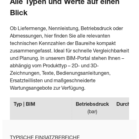
Alle Typen und Werte auf einen
Blick
Ob Liefermenge, Nennleistung, Betriebsdruck oder
Abmessungen, hier finden Sie alle relevanten
technischen Kennzahlen der Baureihe kompakt
zusammengefasst. Ideal für schnelle Vergleichbarkeit
und Planung. In unserem BIM-Portal stehen Ihnen –
abhängig vom Produkttyp – 2D- und 3D-
Zeichnungen, Texte, Bedienungsanleitungen,
Ersatzteillisten und maßgeschneiderte
Wartungsangebote zur Verfügung.
Typ | BIM
Betriebsdruck
Durchflus
(
bar
)
(
m³/
TYPISCHE EINSATZBEREICHE