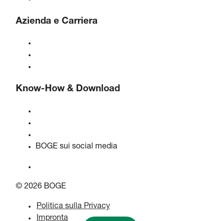
Azienda e Carriera
Informazioni su BOGE
BOGE internazionale
Lavori presso BOGE
Know-How & Download
Qualità e certificazioni
Schede di Sicurezza dei Materiali
Dichiarazione sull'atto sui dati dell'UE
BOGE sui social media
© 2026 BOGE
Politica sulla Privacy
Impronta