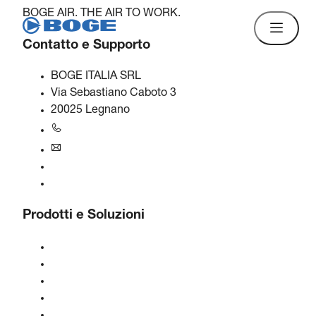
BOGE AIR. THE AIR TO WORK.
Contatto e Supporto
BOGE ITALIA SRL
Via Sebastiano Caboto 3
20025 Legnano
+39 0331 577 677
italy@boge.com
Linea di assistenza BOGE
Contatti
Prodotti e Soluzioni
Compressori
Generatori di gas
Trattamento dell'aria compressa
Controlli
Soluzioni e Industrie