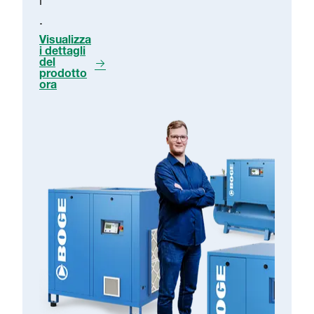
i
.
Visualizza
i dettagli
del
prodotto
ora