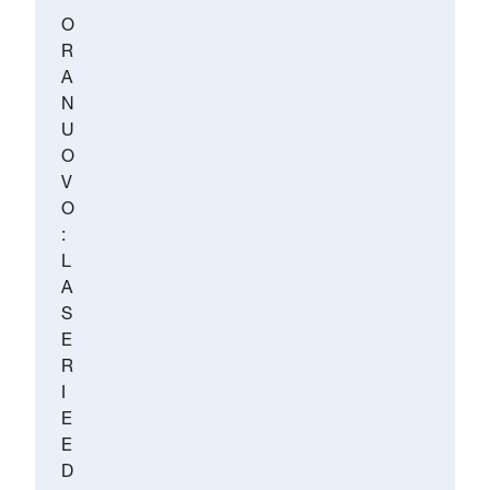
O
R
A
N
U
O
V
O
:
L
A
S
E
R
I
E
E
D