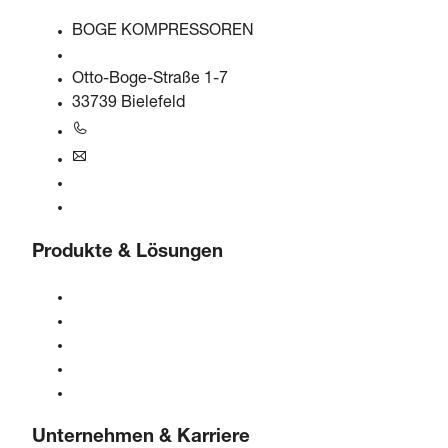
BOGE KOMPRESSOREN
Otto-Boge-Straße 1-7
33739 Bielefeld
+49 5206 601-0
info@boge.de
24/7 Helpline
Kontaktformular
Produkte & Lösungen
Kompressoren
Gasgeneratoren
Druckluftaufbereitung
Steuerungen
Lösungen & Branchen
Unternehmen & Karriere