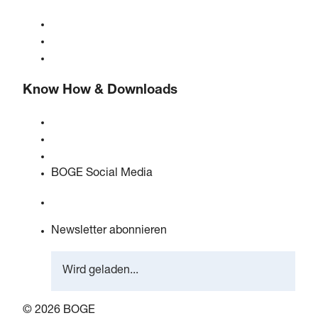
Über BOGE
BOGE international
Karriere bei BOGE
Know How & Downloads
Qualität & Zertifizierungen
Sicherheitsdatenblätter
EU Data Act Erklärung
BOGE Social Media
Newsletter abonnieren
Wird geladen...
© 2026 BOGE