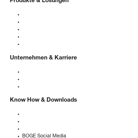
Produkte & Lösungen
Kompressoren
Gasgeneratoren
Druckluftaufbereitung
Steuerungen
Lösungen & Branchen
Unternehmen & Karriere
Über BOGE
BOGE international
Karriere bei BOGE
Know How & Downloads
Qualität & Zertifizierungen
Sicherheitsdatenblätter
EU Data Act Erklärung
BOGE Social Media