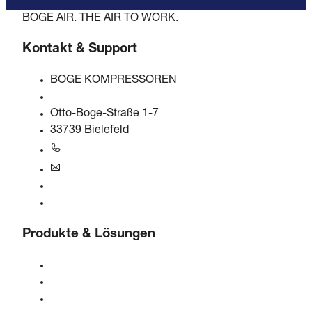
BOGE AIR. THE AIR TO WORK.
Kontakt & Support
BOGE KOMPRESSOREN
Otto-Boge-Straße 1-7
33739 Bielefeld
+49 5206 601-0
info@boge.de
24/7 Helpline
Kontaktformular
Produkte & Lösungen
Kompressoren
Gasgeneratoren
Druckluftaufbereitung