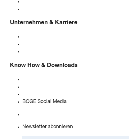
Steuerungen
Lösungen & Branchen
Unternehmen & Karriere
Über BOGE
BOGE international
Karriere bei BOGE
Know How & Downloads
Qualität & Zertifizierungen
Sicherheitsdatenblätter
EU Data Act Erklärung
BOGE Social Media
Newsletter abonnieren