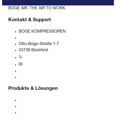
BOGE AIR. THE AIR TO WORK.
Kontakt & Support
BOGE KOMPRESSOREN
Otto-Boge-Straße 1-7
33739 Bielefeld
+49 5206 601-0
info@boge.de
24/7 Helpline
Kontaktformular
Produkte & Lösungen
Kompressoren
Gasgeneratoren
Druckluftaufbereitung