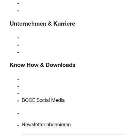
Steuerungen
Lösungen & Branchen
Unternehmen & Karriere
Über BOGE
BOGE international
Karriere bei BOGE
Know How & Downloads
Qualität & Zertifizierungen
Sicherheitsdatenblätter
EU Data Act Erklärung
BOGE Social Media
Newsletter abonnieren