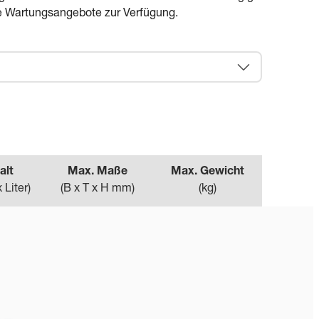
e Wartungsangebote zur Verfügung.
alt
Max. Maße
Max. Gewicht
 Liter
)
(
B x T x H mm
)
(
kg
)