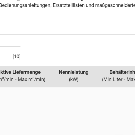
Bedienungsanleitungen, Ersatzteillisten und maßgeschneidert
[
10
]
ektive Liefermenge
Nennleistung
Behälterinh
m³/min - Max m³/min
)
(
kW
)
(
Min Liter - Max