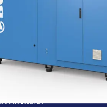
EGELUNG
iche Produktion absolut ölfreier Druckluft geht,
 Je nach Einsatzbereich erfolgt die Kühlung per 
 von 45 bis 90 kW ermöglicht – in Kombination m
ystems auf Ihren Bedarf. Die in diesem Beispiel 
ächlichen Bedarf an.