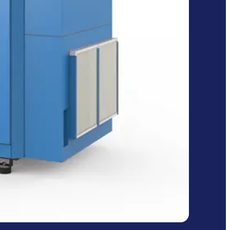
 punkten die Schraubenkompressoren der
Wasser oder Luft, und die große
it hochspeziellen Systemkomponenten –
integrierte Frequenzregelung passt die