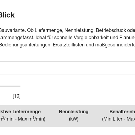
Blick
Bauvariante. Ob Liefermenge, Nennleistung, Betriebsdruck oder
mmengefasst. Ideal für schnelle Vergleichbarkeit und Planun
Bedienungsanleitungen, Ersatzteillisten und maßgeschneidert
[
10
]
ektive Liefermenge
Nennleistung
Behälterinh
m³/min - Max m³/min
)
(
kW
)
(
Min Liter - Max