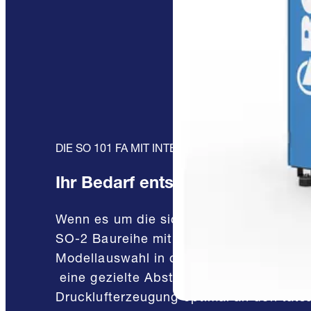
DIE SO 101 FA MIT INTEGRIERTER FREQUENZR
Ihr Bedarf entscheidet
Wenn es um die sichere und wirtschaftl
SO-2 Baureihe mit „Effizienz-Garantie“.
Modellauswahl in den Leistungsklassen
eine gezielte Abstimmung des Drucklufts
Drucklufterzeugung optimal an den tats