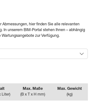
 Abmessungen, hier finden Sie alle relevanten
g. In unserem BIM-Portal stehen Ihnen – abhängig
e Wartungsangebote zur Verfügung.
alt
Max. Maße
Max. Gewicht
 Liter
)
(
B x T x H mm
)
(
kg
)