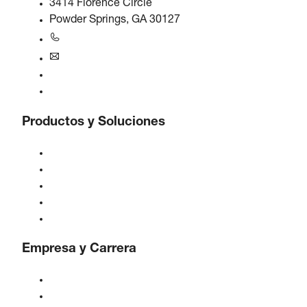
3414 Florence Circle
Powder Springs, GA 30127
+1770-874-1570
usa@boge.com
Línea de ayuda 24/7
Contacto
Productos y Soluciones
Compresores
Generadores de gas
Tratamiento de aire comprimido
Controles
Soluciones e Industrias
Empresa y Carrera
Acerca de BOGE
BOGE internacional