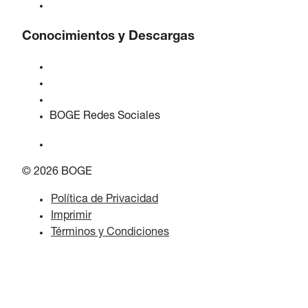
Empleos en BOGE
Conocimientos y Descargas
Calidad y certificaciones
Hojas de Datos de Seguridad
Declaración sobre la Ley de datos de la UE
BOGE Redes Sociales
© 2026 BOGE
Política de Privacidad
Imprimir
Términos y Condiciones