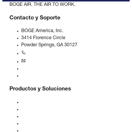
BOGE AIR. THE AIR TO WORK.
Contacto y Soporte
BOGE America, Inc.
3414 Florence Circle
Powder Springs, GA 30127
+1770-874-1570
usa@boge.com
Línea de ayuda 24/7
Contacto
Productos y Soluciones
Compresores
Generadores de gas
Tratamiento de aire comprimido
Controles
Soluciones e Industrias