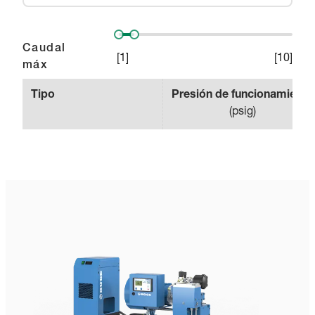
Caudal
[
1
]
[
10
]
máx
Tipo
Presión de funcionamiento
(
psig
)