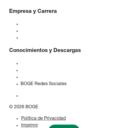
Empresa y Carrera
Acerca de BOGE
BOGE internacional
Empleos en BOGE
Conocimientos y Descargas
Calidad y certificaciones
Hojas de Datos de Seguridad
Declaración sobre la Ley de datos de la UE
BOGE Redes Sociales
© 2026 BOGE
Política de Privacidad
Imprimir