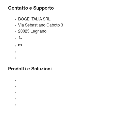
Contatto e Supporto
BOGE ITALIA SRL
Via Sebastiano Caboto 3
20025 Legnano
+39 0331 577 677
italy@boge.com
Linea di assistenza BOGE
Contatti
Prodotti e Soluzioni
Compressori
Generatori di gas
Trattamento dell'aria compressa
Controlli
Soluzioni e Industrie