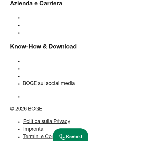
Azienda e Carriera
Informazioni su BOGE
BOGE internazionale
Lavori presso BOGE
Know-How & Download
Qualità e certificazioni
Schede di Sicurezza dei Materiali
Dichiarazione sull'atto sui dati dell'UE
BOGE sui social media
© 2026 BOGE
Politica sulla Privacy
Impronta
Termini e Condizioni
Kontakt