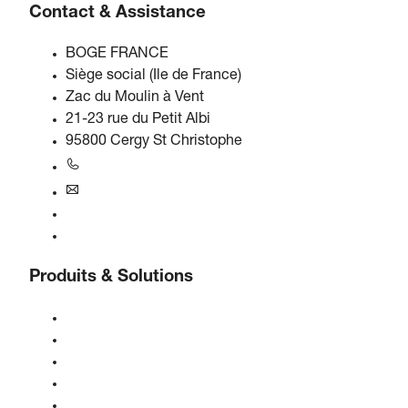
Contact & Assistance
BOGE FRANCE
Siège social (Ile de France)
Zac du Moulin à Vent
21-23 rue du Petit Albi
95800 Cergy St Christophe
+33 1 34 21 01 06
france@boge.com
Service d'assistance téléphonique
Contact
Produits & Solutions
Compresseurs
Générateurs de gaz
Traitement de l'air comprimé
Contrôles
Solutions & Industries