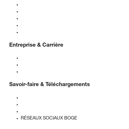
Compresseurs
Générateurs de gaz
Traitement de l'air comprimé
Contrôles
Solutions & Industries
Entreprise & Carrière
À propos de BOGE
BOGE international
Emplois chez BOGE
Savoir-faire & Téléchargements
Qualité & certifications
Fiches de données de sécurité
Déclaration sur l'acte de l'UE sur les données
RÉSEAUX SOCIAUX BOGE