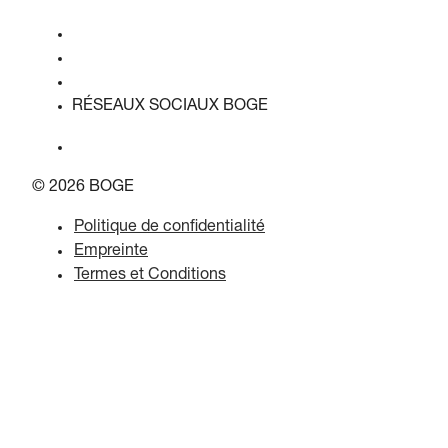
Qualité & certifications
Fiches de données de sécurité
Déclaration sur l'acte de l'UE sur les données
RÉSEAUX SOCIAUX BOGE
© 2026 BOGE
Politique de confidentialité
Empreinte
Termes et Conditions