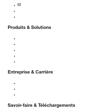
france@boge.com
Service d'assistance téléphonique
Contact
Produits & Solutions
Compresseurs
Générateurs de gaz
Traitement de l'air comprimé
Contrôles
Solutions & Industries
Entreprise & Carrière
À propos de BOGE
BOGE international
Emplois chez BOGE
Savoir-faire & Téléchargements