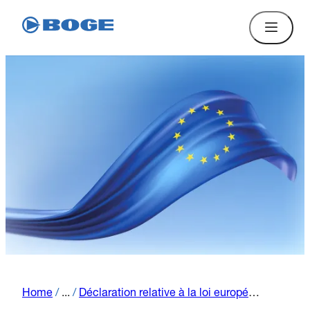
Home
/
...
/
Déclaration relative à la loi européenne sur les données