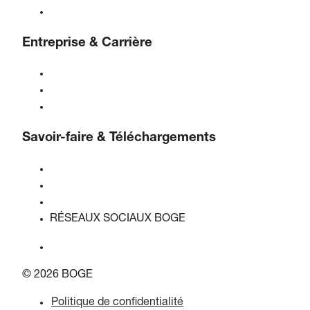
Solutions & Industries
Entreprise & Carrière
À propos de BOGE
BOGE international
Emplois chez BOGE
Savoir-faire & Téléchargements
Qualité & certifications
Fiches de données de sécurité
Déclaration sur l'acte de l'UE sur les données
RÉSEAUX SOCIAUX BOGE
© 2026 BOGE
Politique de confidentialité