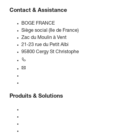
Contact & Assistance
BOGE FRANCE
Siège social (Ile de France)
Zac du Moulin à Vent
21-23 rue du Petit Albi
95800 Cergy St Christophe
+33 1 34 21 01 06
france@boge.com
Service d'assistance téléphonique
Contact
Produits & Solutions
Compresseurs
Générateurs de gaz
Traitement de l'air comprimé
Contrôles