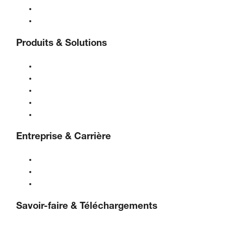
Service d'assistance téléphonique
Contact
Produits & Solutions
Compresseurs
Générateurs de gaz
Traitement de l'air comprimé
Contrôles
Solutions & Industries
Entreprise & Carrière
À propos de BOGE
BOGE international
Emplois chez BOGE
Savoir-faire & Téléchargements