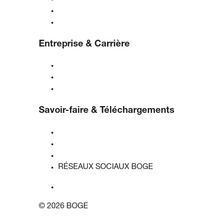
Contrôles
Solutions & Industries
Entreprise & Carrière
À propos de BOGE
BOGE international
Emplois chez BOGE
Savoir-faire & Téléchargements
Qualité & certifications
Fiches de données de sécurité
Déclaration sur l'acte de l'UE sur les données
RÉSEAUX SOCIAUX BOGE
© 2026 BOGE