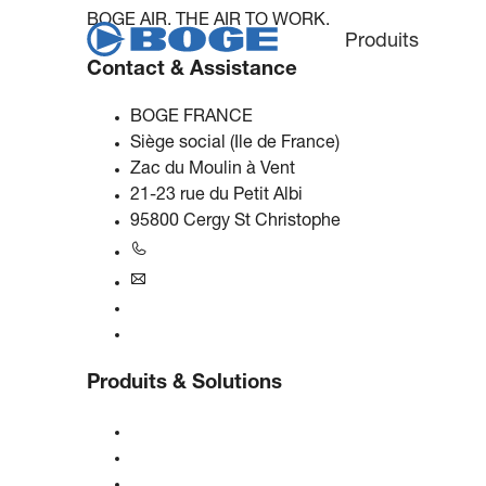
BOGE AIR. THE AIR TO WORK.
Produits
Contact & Assistance
BOGE FRANCE
Siège social (Ile de France)
Zac du Moulin à Vent
21-23 rue du Petit Albi
95800 Cergy St Christophe
+33 1 34 21 01 06
france@boge.com
Service d'assistance téléphonique
Contact
Produits & Solutions
Compresseurs
Générateurs de gaz
Traitement de l'air comprimé