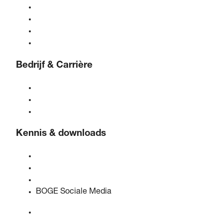
Gasgeneratoren
Behandeling van perslucht
Bedieningselementen
Oplossingen & sectoren
Bedrijf & Carrière
Over BOGE
BOGE International
Vacatures bij BOGE
Kennis & downloads
Kwaliteit & certificeringen
Veiligheidsinformatiebladen
EU-gegevenswetverklaring
BOGE Sociale Media