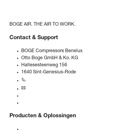
BOGE AIR. THE AIR TO WORK.
Contact & Support
BOGE Compressors Benelux
Otto Boge GmbH & Ko. KG
Hallesesteenweg 156
1640 Sint-Genesius-Rode
+31 251 - 652434
bogebenelux@boge.com
24/7 Helpline
Contact
Producten & Oplossingen
Compressoren