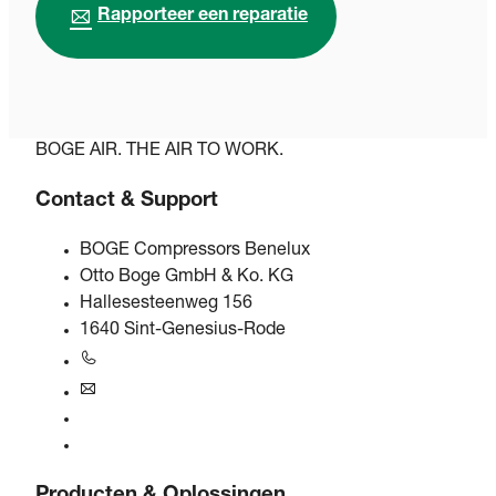
Rapporteer een reparatie
BOGE AIR. THE AIR TO WORK.
Contact & Support
BOGE Compressors Benelux
Otto Boge GmbH & Ko. KG
Hallesesteenweg 156
1640 Sint-Genesius-Rode
+31 251 - 652434
bogebenelux@boge.com
24/7 Helpline
Contact
Producten & Oplossingen