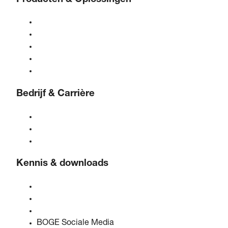
Compressoren
Gasgeneratoren
Behandeling van perslucht
Bedieningselementen
Oplossingen & sectoren
Bedrijf & Carrière
Over BOGE
BOGE International
Vacatures bij BOGE
Kennis & downloads
Kwaliteit & certificeringen
Veiligheidsinformatiebladen
EU-gegevenswetverklaring
BOGE Sociale Media