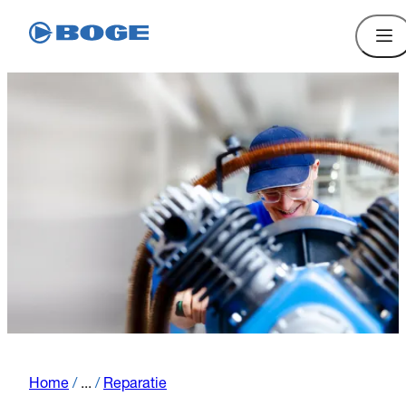
Home
/
...
/
Reparatie