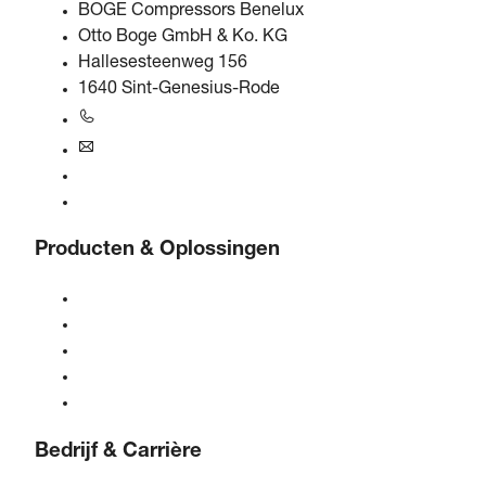
BOGE Compressors Benelux
Otto Boge GmbH & Ko. KG
Hallesesteenweg 156
1640 Sint-Genesius-Rode
+31 251 - 652434
bogebenelux@boge.com
24/7 Helpline
Contact
Producten & Oplossingen
Compressoren
Gasgeneratoren
Behandeling van perslucht
Bedieningselementen
Oplossingen & sectoren
Bedrijf & Carrière