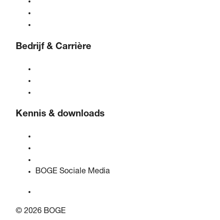
Behandeling van perslucht
Bedieningselementen
Oplossingen & sectoren
Bedrijf & Carrière
Over BOGE
BOGE International
Vacatures bij BOGE
Kennis & downloads
Kwaliteit & certificeringen
Veiligheidsinformatiebladen
EU-gegevenswetverklaring
BOGE Sociale Media
© 2026 BOGE