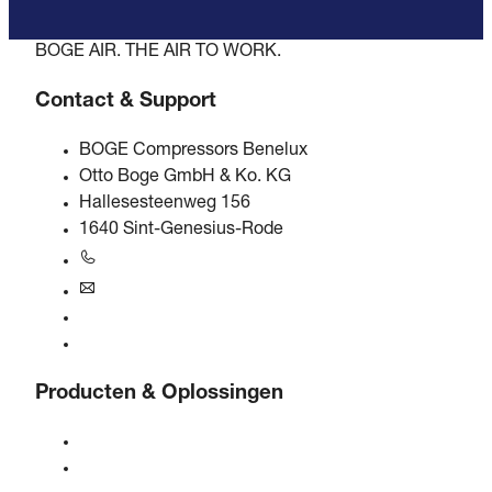
BOGE AIR. THE AIR TO WORK.
Contact & Support
BOGE Compressors Benelux
Otto Boge GmbH & Ko. KG
Hallesesteenweg 156
1640 Sint-Genesius-Rode
+31 251 - 652434
bogebenelux@boge.com
24/7 Helpline
Contact
Producten & Oplossingen
Compressoren
Gasgeneratoren