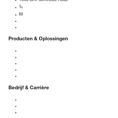
1640 Sint-Genesius-Rode
+31 251 - 652434
bogebenelux@boge.com
24/7 Helpline
Contact
Producten & Oplossingen
Compressoren
Gasgeneratoren
Behandeling van perslucht
Bedieningselementen
Oplossingen & sectoren
Bedrijf & Carrière
Over BOGE
BOGE International
Vacatures bij BOGE