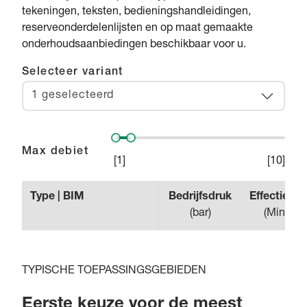
tekeningen, teksten, bedieningshandleidingen,
reserveonderdelenlijsten en op maat gemaakte
onderhoudsaanbiedingen beschikbaar voor u.
Selecteer variant
1 geselecteerd
Max debiet
[
1
]
[
10
]
Type | BIM
Bedrijfsdruk
Effectieve 
(
bar
)
(
Min m³/
TYPISCHE TOEPASSINGSGEBIEDEN
Eerste keuze voor de meest