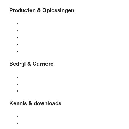
Producten & Oplossingen
Compressoren
Gasgeneratoren
Behandeling van perslucht
Bedieningselementen
Oplossingen & sectoren
Bedrijf & Carrière
Over BOGE
BOGE International
Vacatures bij BOGE
Kennis & downloads
Kwaliteit & certificeringen
Veiligheidsinformatiebladen