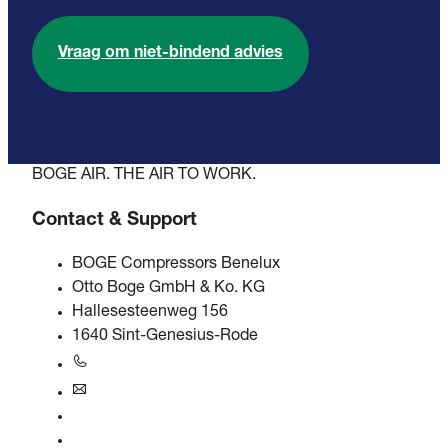
Vraag om niet-bindend advies
BOGE AIR. THE AIR TO WORK.
Contact & Support
BOGE Compressors Benelux
Otto Boge GmbH & Ko. KG
Hallesesteenweg 156
1640 Sint-Genesius-Rode
+31 251 - 652434
bogebenelux@boge.com
24/7 Helpline
Contact