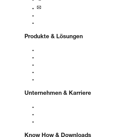
+43 7948 20666-0
at@boge.com
24/7 Helpline
Kontaktformular
Produkte & Lösungen
Kompressoren
Gasgeneratoren
Druckluftaufbereitung
Steuerungen
Lösungen & Branchen
Unternehmen & Karriere
Über BOGE
BOGE international
Karriere bei BOGE
Know How & Downloads