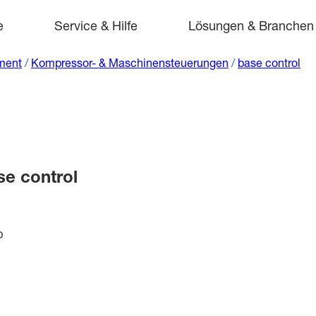
e
Service & Hilfe
Lösungen & Branchen
ment
/
Kompressor- & Maschinensteuerungen
/
base control
e control
b