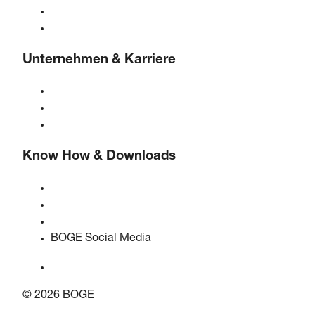
Steuerungen
Lösungen & Branchen
Unternehmen & Karriere
Über BOGE
BOGE international
Karriere bei BOGE
Know How & Downloads
Qualität & Zertifizierungen
Sicherheitsdatenblätter
EU Data Act Erklärung
BOGE Social Media
© 2026 BOGE