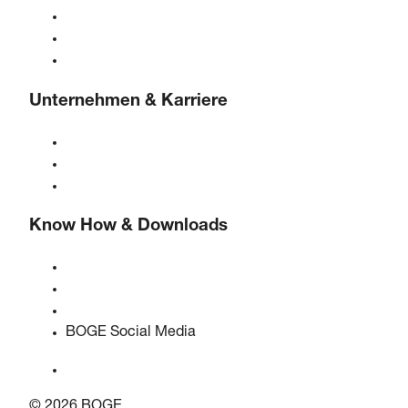
Druckluftaufbereitung
Steuerungen
Lösungen & Branchen
Unternehmen & Karriere
Über BOGE
BOGE international
Karriere bei BOGE
Know How & Downloads
Qualität & Zertifizierungen
Sicherheitsdatenblätter
EU Data Act Erklärung
BOGE Social Media
© 2026 BOGE