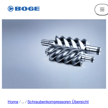
Home
/
...
/
Schraubenkompressoren Übersicht