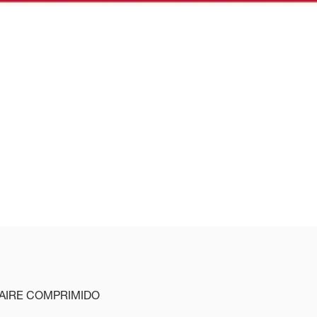
rsidades y otros socios están trabajando juntos d
falen-Lippe" para desarrollar una estrategia com
en-Lippe, la ubicación de la empresa en Alemani
 AIRE COMPRIMIDO