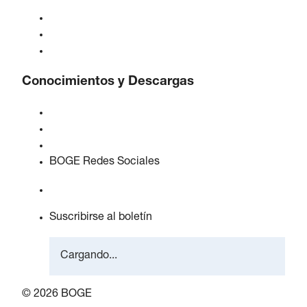
Acerca de BOGE
BOGE internacional
Empleos en BOGE
Conocimientos y Descargas
Calidad y certificaciones
Hojas de Datos de Seguridad
Declaración sobre la Ley de datos de la UE
BOGE Redes Sociales
Suscribirse al boletín
Cargando...
© 2026 BOGE