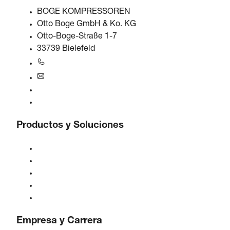
BOGE KOMPRESSOREN
Otto Boge GmbH & Ko. KG
Otto-Boge-Straße 1-7
33739 Bielefeld
+49 5206 601-0
info@boge.de
Línea de ayuda 24/7
Contacto
Productos y Soluciones
Compresores
Generadores de gas
Tratamiento de aire comprimido
Controles
Soluciones e Industrias
Empresa y Carrera