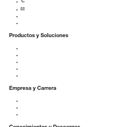
+49 5206 601-0
info@boge.de
Línea de ayuda 24/7
Contacto
Productos y Soluciones
Compresores
Generadores de gas
Tratamiento de aire comprimido
Controles
Soluciones e Industrias
Empresa y Carrera
Acerca de BOGE
BOGE internacional
Empleos en BOGE