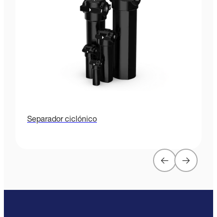
Separador ciclónico
P