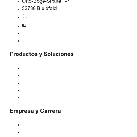
Otto-Boge-Straße 1-7
33739 Bielefeld
+49 5206 601-0
info@boge.de
Línea de ayuda 24/7
Contacto
Productos y Soluciones
Compresores
Generadores de gas
Tratamiento de aire comprimido
Controles
Soluciones e Industrias
Empresa y Carrera
Acerca de BOGE
BOGE internacional