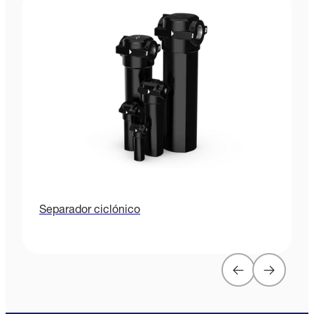
Separador ciclónico
P