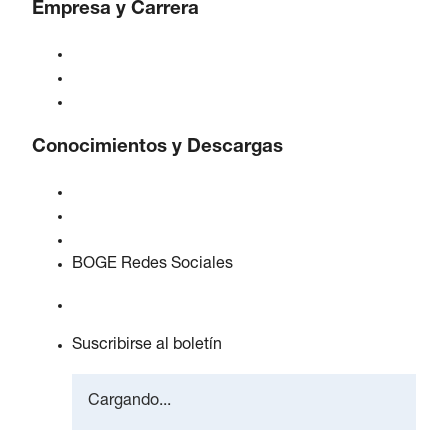
Empresa y Carrera
Acerca de BOGE
BOGE internacional
Empleos en BOGE
Conocimientos y Descargas
Calidad y certificaciones
Hojas de Datos de Seguridad
Declaración sobre la Ley de datos de la UE
BOGE Redes Sociales
Suscribirse al boletín
Cargando...