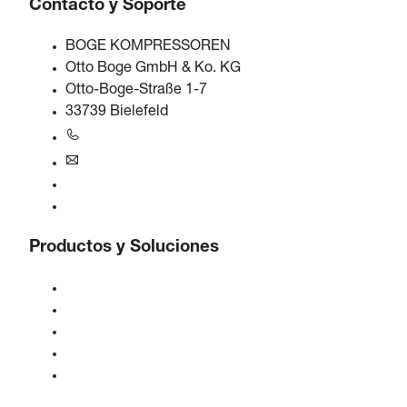
Contacto y Soporte
BOGE KOMPRESSOREN
Otto Boge GmbH & Ko. KG
Otto-Boge-Straße 1-7
33739 Bielefeld
+49 5206 601-0
info@boge.de
Línea de ayuda 24/7
Contacto
Productos y Soluciones
Compresores
Generadores de gas
Tratamiento de aire comprimido
Controles
Soluciones e Industrias