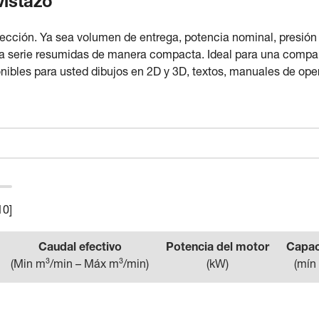
vistazo
lección. Ya sea volumen de entrega, potencia nominal, presión
la serie resumidas de manera compacta. Ideal para una compara
nibles para usted dibujos en 2D y 3D, textos, manuales de opera
10
]
Caudal efectivo
Potencia del motor
Capac
(
Min m³/min – Máx m³/min
)
(
kW
)
(
mín 