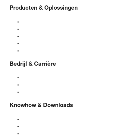
Producten & Oplossingen
Compressoren
Gasgeneratoren
Persluchtbehandeling
Bediening
Oplossingen & Industrieën
Bedrijf & Carrière
Over BOGE
BOGE internationaal
Vacatures bij BOGE
Knowhow & Downloads
Kwaliteit & certificeringen
Veiligheidsinformatiebladen
EU-gegevenswetverklaring