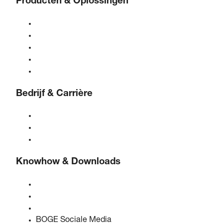
Producten & Oplossingen
Compressoren
Gasgeneratoren
Persluchtbehandeling
Bediening
Oplossingen & Industrieën
Bedrijf & Carrière
Over BOGE
BOGE internationaal
Vacatures bij BOGE
Knowhow & Downloads
Kwaliteit & certificeringen
Veiligheidsinformatiebladen
EU-gegevenswetverklaring
BOGE Sociale Media