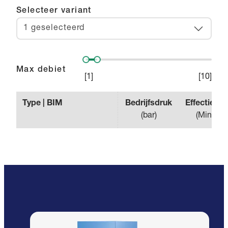
Selecteer variant
1 geselecteerd
Max debiet
[
1
]
[
10
]
Type | BIM
Bedrijfsdruk
Effectieve 
(
bar
)
(
Min m³/