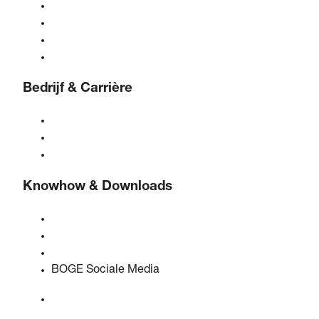
Gasgeneratoren
Persluchtbehandeling
Bediening
Oplossingen & Industrieën
Bedrijf & Carrière
Over BOGE
BOGE internationaal
Vacatures bij BOGE
Knowhow & Downloads
Kwaliteit & certificeringen
Veiligheidsinformatiebladen
EU-gegevenswetverklaring
BOGE Sociale Media